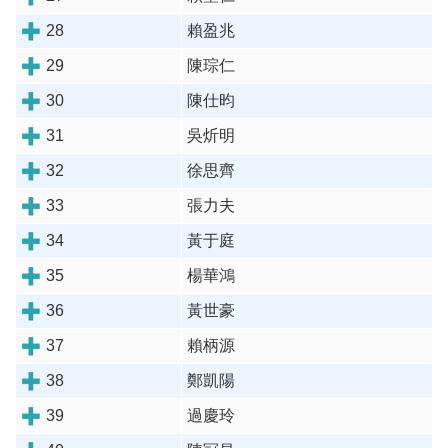
28
賴盈兆
29
陳琮仁
30
陳仕昀
31
吳炘明
32
徐思齊
33
張力夫
34
黃于庭
35
楊華鴻
36
黃世豪
37
賴柄源
38
鄭凱陽
39
過慶玲