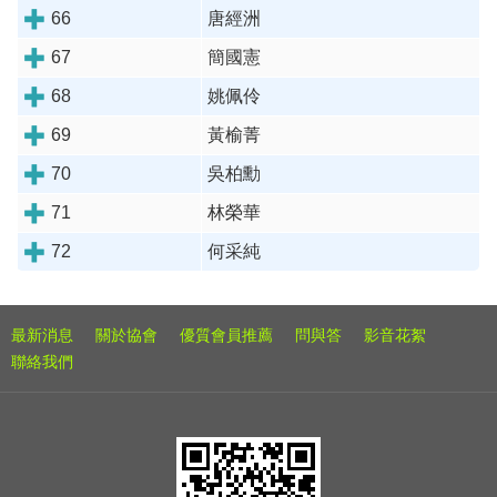
66
唐經洲
67
簡國憲
68
姚佩伶
69
黃榆菁
70
吳柏勳
71
林榮華
72
何采純
最新消息
關於協會
優質會員推薦
問與答
影音花絮
聯絡我們