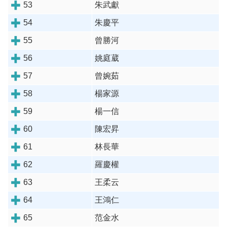
53
朱武獻
54
朱慶平
55
曾勝河
56
姚庭葳
57
曾婉茹
58
楊家源
59
楊一信
60
陳宏昇
61
林長華
62
羅慶權
63
王柔云
64
王鴻仁
65
范金水