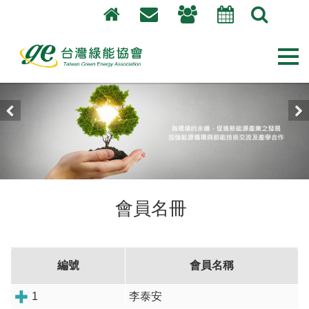
Languages
最
新
消
Previous
Nex
息
關
於
協
會員名冊
會
優
質
編號
會員名稱
會
員
1
李泰安
推