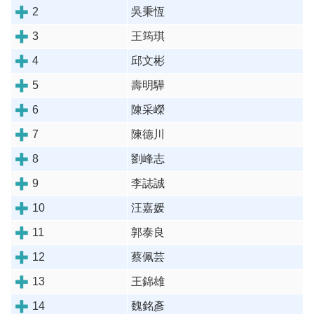
薦
2
吳秉恆
3
王筠琪
問
與
4
邱文彬
答
5
壽明驊
影
6
陳采嶸
音
花
7
陳德川
絮
8
劉峰志
聯
9
李誌誠
絡
10
汪嘉媛
我
們
11
郭泰良
12
蔡佩芸
13
王錦雄
14
魏銘彥