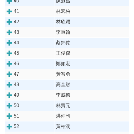
40
陳冠昌
41
林宏柏
42
林欣穎
43
李秉翰
44
蔡錦銘
45
王俊傑
46
鄭如宏
47
黃智勇
48
高全財
49
李威德
50
林寶元
51
洪仲昀
52
黃柏潤